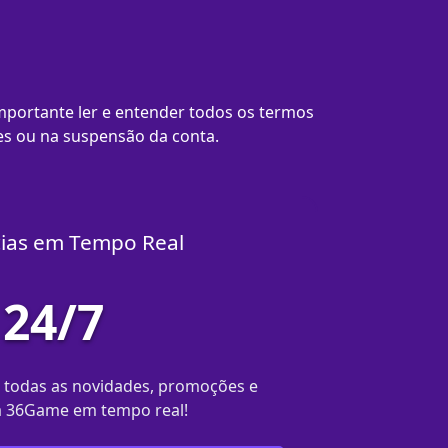
mportante ler e entender todos os termos
ões ou na suspensão da conta.
cias em Tempo Real
24/7
e todas as novidades, promoções e
a 36Game em tempo real!