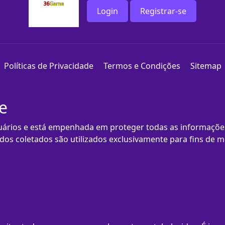
Login
Registrar-se
Políticas de Privacidade
Termos e Condições
Sitemap
de
suários e está empenhada em proteger todas as informaçõe
os coletados são utilizados exclusivamente para fins de m