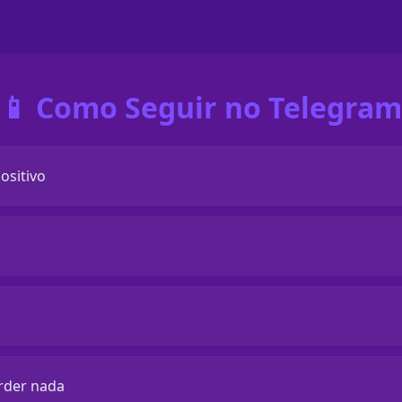
📱 Como Seguir no Telegram
ositivo
erder nada