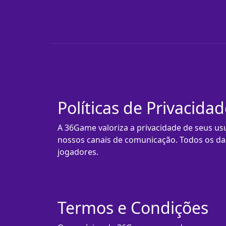
Políticas de Privacida
A 36Game valoriza a privacidade de seus u
nossos canais de comunicação. Todos os dad
jogadores.
Termos e Condições