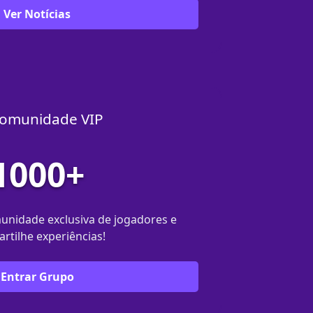
Ver Notícias
Comunidade VIP
1000+
unidade exclusiva de jogadores e
rtilhe experiências!
Entrar Grupo