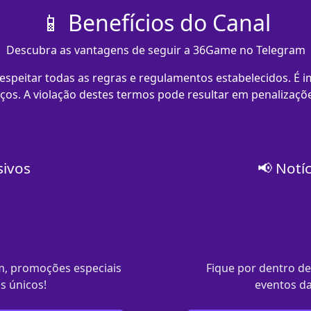
📱 Benefícios do Canal
Descubra as vantagens de seguir a 36Game no Telegram
peitar todas as regras e regulamentos estabelecidos. É i
viços. A violação destes termos pode resultar em penalizaç
sivos
📢 Notí
m, promoções especiais
Fique por dentro d
s únicos!
eventos d