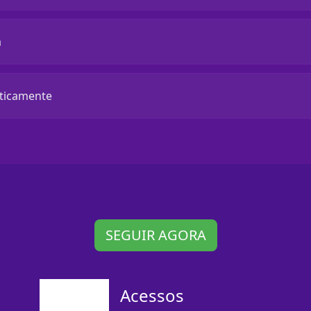
a
aticamente
SEGUIR AGORA
Acessos