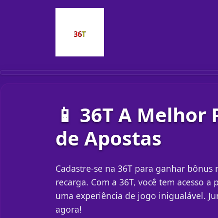
📱 36T A Melhor
de Apostas
Cadastre-se na 36T para ganhar bônus 
recarga. Com a 36T, você tem acesso a 
uma experiência de jogo inigualável. J
agora!