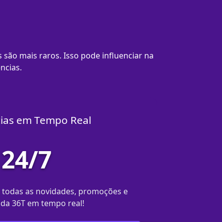
ão mais raros. Isso pode influenciar na
ncias.
cias em Tempo Real
24/7
e todas as novidades, promoções e
 da 36T em tempo real!