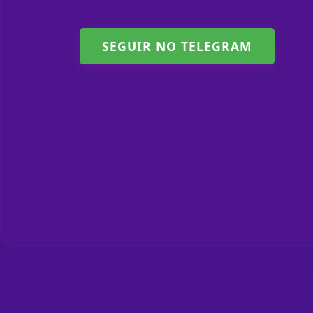
SEGUIR NO TELEGRAM