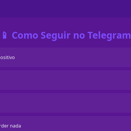
📱 Como Seguir no Telegram
ositivo
erder nada