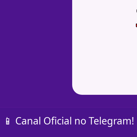
📱 Canal Oficial no Telegram!