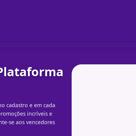
 Plataforma
no cadastro e em cada
promoções incríveis e
unte-se aos vencedores