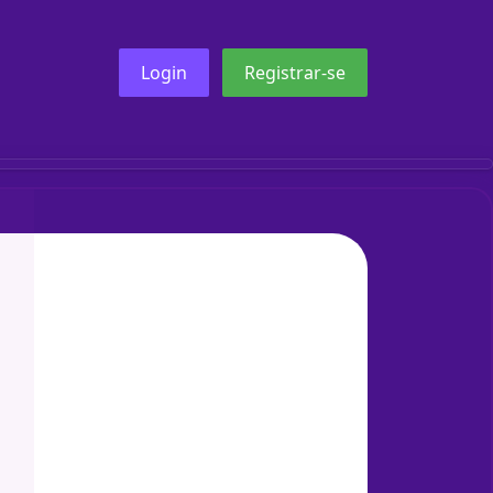
Login
Registrar-se