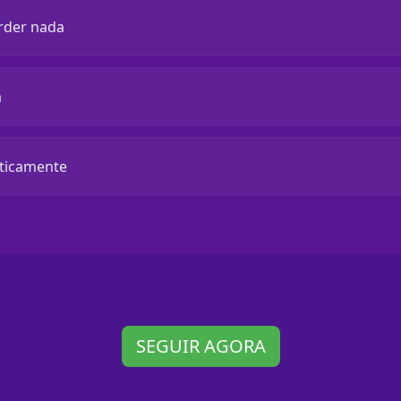
erder nada
a
aticamente
SEGUIR AGORA