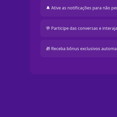
🔔 Ative as notificações para não p
💬 Participe das conversas e interaj
🎁 Receba bônus exclusivos autom