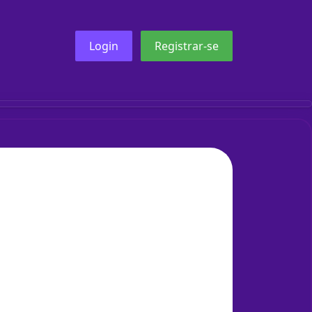
Login
Registrar-se