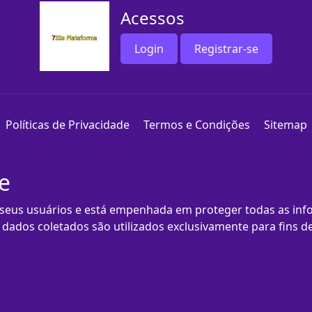
Acessos
Login
Registrar-se
Políticas de Privacidade
Termos e Condições
Sitemap
de
e seus usuários e está empenhada em proteger todas as in
dados coletados são utilizados exclusivamente para fins d