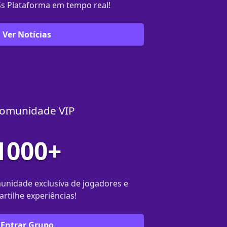
Ss Plataforma em tempo real!
Ver Notícias
Comunidade VIP
1000+
unidade exclusiva de jogadores e
rtilhe experiências!
Entrar Grupo