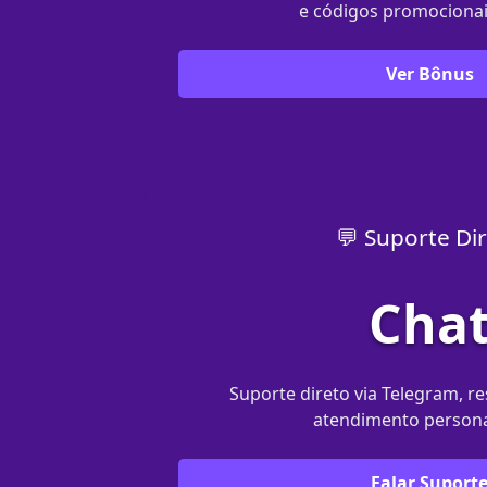
e códigos promocionai
Ver Bônus
💬 Suporte Di
Cha
Suporte direto via Telegram, r
atendimento persona
Falar Suport