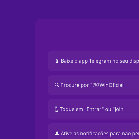
📱 Baixe o app Telegram no seu disp
🔍 Procure por "@7WinOficial"
👆 Toque em "Entrar" ou "Join"
🔔 Ative as notificações para não p