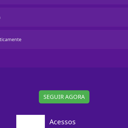
a
aticamente
SEGUIR AGORA
Acessos