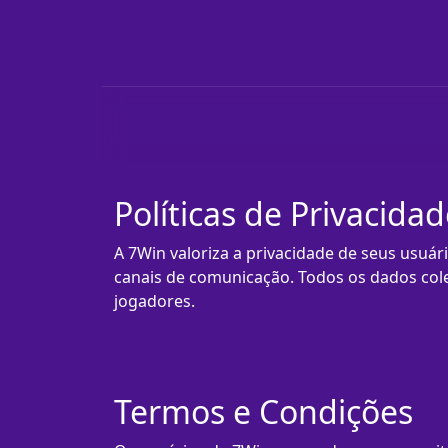
Políticas de Privacida
A 7Win valoriza a privacidade de seus usuá
canais de comunicação. Todos os dados cole
jogadores.
Termos e Condições