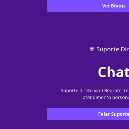
Ver Bônus
💬 Suporte Di
Cha
Suporte direto via Telegram, r
atendimento persona
Falar Suport