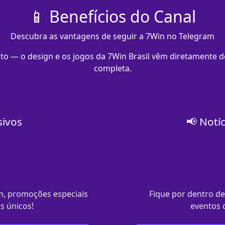
📱 Benefícios do Canal
Descubra as vantagens de seguir a 7Win no Telegram
o — o design e os jogos da 7Win Brasil vêm diretamente d
completa.
sivos
📢 Notí
m, promoções especiais
Fique por dentro d
s únicos!
eventos 