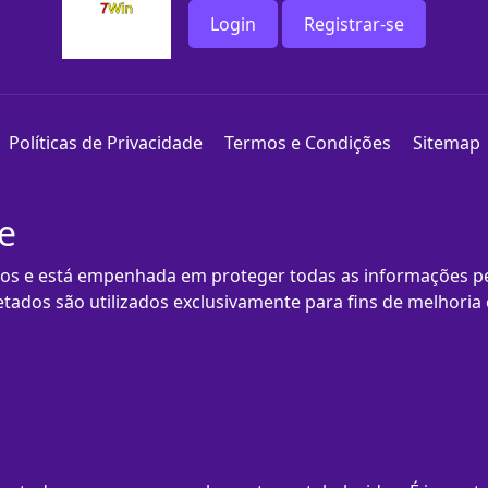
Login
Registrar-se
Políticas de Privacidade
Termos e Condições
Sitemap
de
rios e está empenhada em proteger todas as informações p
tados são utilizados exclusivamente para fins de melhoria