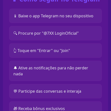
📱 Baixe o app Telegram no seu dispositivo
🔍 Procure por "@7XX LoginOficial"
👆 Toque em "Entrar" ou "Join"
🔔 Ative as notificações para não perder
nada
💬 Participe das conversas e interaja
🎁 Receba bônus exclusivos