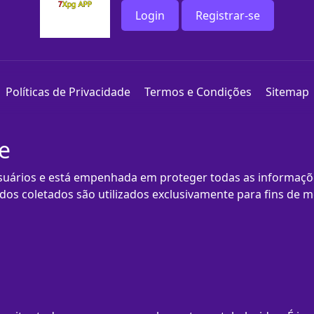
Login
Registrar-se
Políticas de Privacidade
Termos e Condições
Sitemap
de
usuários e está empenhada em proteger todas as informaçõ
os coletados são utilizados exclusivamente para fins de m