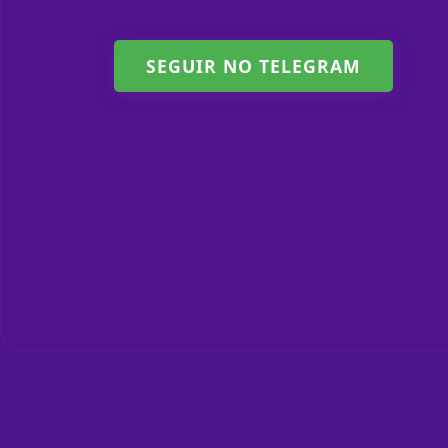
SEGUIR NO TELEGRAM