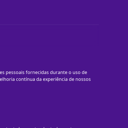
es pessoais fornecidas durante o uso de
elhoria contínua da experiência de nossos