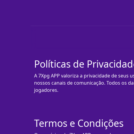
Políticas de Privacida
A 7Xpg APP valoriza a privacidade de seus 
nossos canais de comunicação. Todos os dad
jogadores.
Termos e Condições