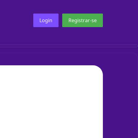
Login
Registrar-se