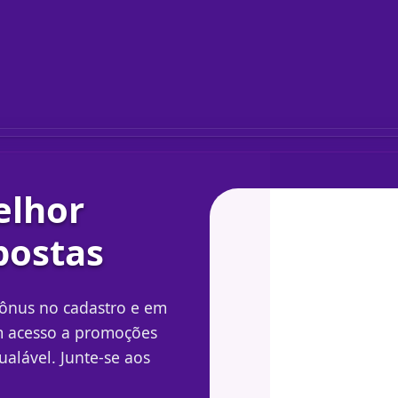
elhor
postas
ônus no cadastro e em
m acesso a promoções
ualável. Junte-se aos