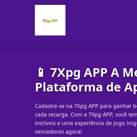
📱 7Xpg APP A M
Plataforma de A
Cadastre-se na 7Xpg APP para ganhar b
cada recarga. Com a 7Xpg APP, você te
incríveis e uma experiência de jogo inig
vencedores agora!