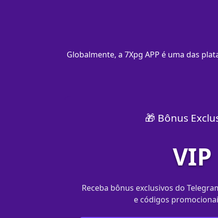
Globalmente, a 7Xpg APP é uma das plat
🎁 Bônus Exclu
VIP
Receba bônus exclusivos do Telegra
e códigos promocionai