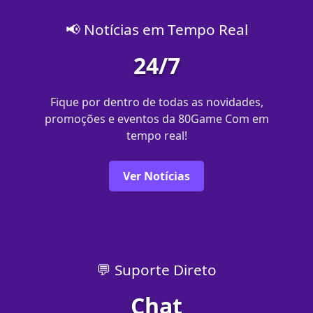
📢 Notícias em Tempo Real
24/7
Fique por dentro de todas as novidades,
promoções e eventos da 80Game Com em
tempo real!
Ver Notícias
💬 Suporte Direto
Chat