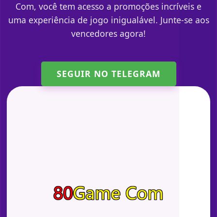
Com, você tem acesso a promoções incríveis e
uma experiência de jogo inigualável. Junte-se aos
vencedores agora!
SEGUIR NO TELEGRAM