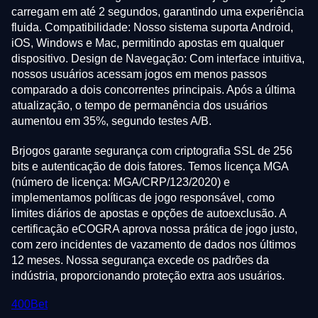
carregam em até 2 segundos, garantindo uma experiência
fluida. Compatibilidade: Nosso sistema suporta Android,
iOS, Windows e Mac, permitindo apostas em qualquer
dispositivo. Design de Navegação: Com interface intuitiva,
nossos usuários acessam jogos em menos passos
comparado a dois concorrentes principais. Após a última
atualização, o tempo de permanência dos usuários
aumentou em 35%, segundo testes A/B.
Brjogos garante segurança com criptografia SSL de 256
bits e autenticação de dois fatores. Temos licença MGA
(número de licença: MGA/CRP/123/2020) e
implementamos políticas de jogo responsável, como
limites diários de apostas e opções de autoexclusão. A
certificação eCOGRA aprova nossa prática de jogo justo,
com zero incidentes de vazamento de dados nos últimos
12 meses. Nossa segurança excede os padrões da
indústria, proporcionando proteção extra aos usuários.
400Bet